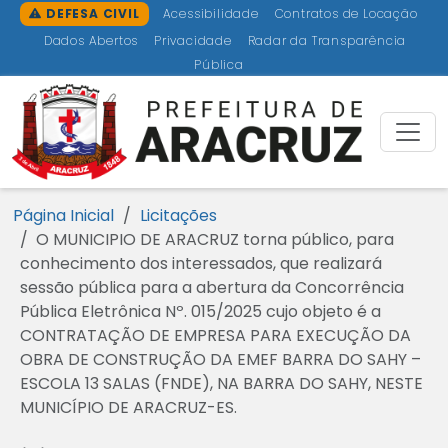
Ir para o conteúdo [1]
Ir para o menu [2]
Ir para a busca [3]
Ir para o rodapé [4]
DEFESA CIVIL
Acessibilidade
Contratos de Locação
Dados Abertos
Privacidade
Radar da Transparência
Pública
Prefeitu
Página Inicial
Licitações
O MUNICIPIO DE ARACRUZ torna público, para
conhecimento dos interessados, que realizará
sessão pública para a abertura da Concorrência
Pública Eletrônica Nº. 015/2025 cujo objeto é a
CONTRATAÇÃO DE EMPRESA PARA EXECUÇÃO DA
OBRA DE CONSTRUÇÃO DA EMEF BARRA DO SAHY –
ESCOLA 13 SALAS (FNDE), NA BARRA DO SAHY, NESTE
MUNICÍPIO DE ARACRUZ-ES.