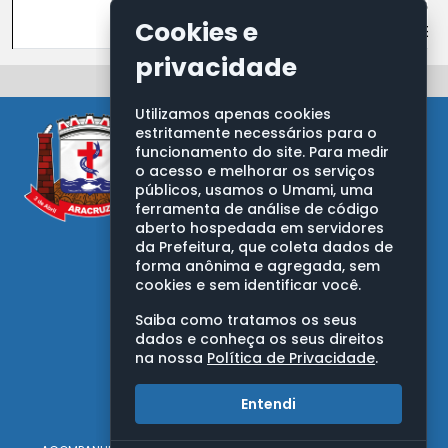
ALINE DE ALMEIDA SILVA PEROVANO
Cookies e
Agente de Contratação CPL/SEMGE
privacidade
Utilizamos apenas cookies
estritamente necessários para o
funcionamento do site. Para medir
o acesso e melhorar os serviços
públicos, usamos o Umami, uma
ferramenta de análise de código
aberto hospedada em servidores
PREFEITURA MUNICIPAL DE ARACRUZ
da Prefeitura, que coleta dados de
Av. Morobá, nº 20, Bairro Morobá
forma anônima e agregada, sem
Aracruz/ES - CEP: 29192-733
cookies e sem identificar você.
CNPJ: 27.142.702/0001-66
Saiba como tratamos os seus
OUVIDORIA GERAL DO MUNICÍPIO
dados e conheça os seus direitos
na nossa
Política de Privacidade
.
Telefones:
0800 283 9263
Entendi
(27) 3270-7050