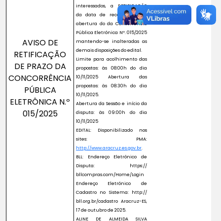
interessados, a RETIFICAÇÃO
da data de recebimento e
abertura do da Concorrência
Pública Eletrônica Nº. 015/2025
AVISO DE
mantendo-se inalteradas as
demais disposições do edital.
RETIFICAÇÃO
Limite para acolhimento das
DE PRAZO DA
propostas: às 08:00h do dia
CONCORRÊNCIA
10/11/2025 Abertura das
propostas: às 08:30h do dia
PÚBLICA
10/11/2025.
ELETRÔNICA N.º
Abertura da Sessão e início da
015/2025
disputa: às 09:00h do dia
10/11/2025
EDITAL: Disponibilizado nos
sites: PMA:
http://www.aracruz.es.gov.br
.
BLL: Endereço Eletrônico de
Disputa: https://
bllcompras.com/Home/Login
Endereço Eletrônico de
Cadastro no Sistema: http://
bll.org.br/cadastro Aracruz-ES,
17 de outubro de 2025.
ALINE DE ALMEIDA SILVA