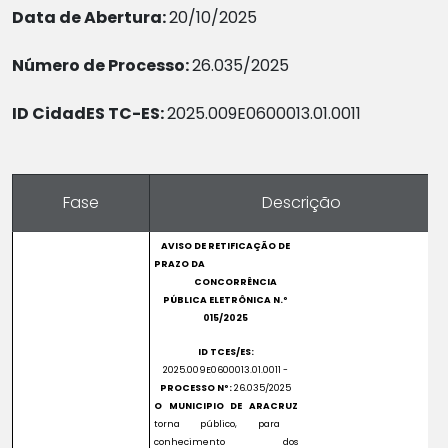
Data de Abertura:
20/10/2025
Número de Processo:
26.035/2025
ID CidadES TC-ES:
2025.009E0600013.01.0011
Fase
Descrição
AVISO DE RETIFICAÇÃO DE
PRAZO DA
CONCORRÊNCIA
PÚBLICA ELETRÔNICA N.º
015/2025
ID TCES/ES:
2025.009E0600013.01.0011 -
PROCESSO Nº:
26.035/2025
O MUNICIPIO DE ARACRUZ
torna público, para
conhecimento dos