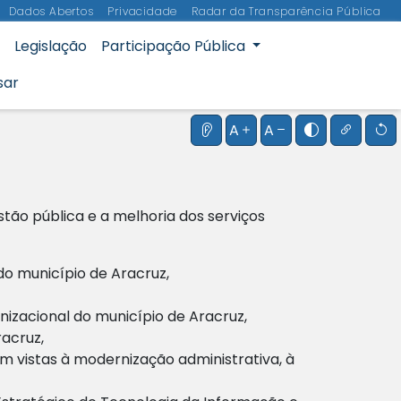
Dados Abertos
Privacidade
Radar da Transparência Pública
Legislação
Participação Pública
sar
Instruções do leitor de te
Aumentar o tamanho
Diminuir o tama
Alternar al
Realçar
R
A
A
tão pública e a melhoria dos serviços
do município de Aracruz,
nizacional do município de Aracruz,
racruz,
m vistas à modernização administrativa, à