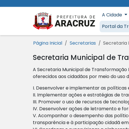
Ir para o conteúdo [1]
Ir para o menu [2]
Ir para a busca [3]
Ir para o rodapé [4]
A Cidade
Prefeitura 
Portal da T
Página Inicial
Secretarias
Secretaria 
Secretaria Municipal de Tr
A Secretaria Municipal de Transformação 
oferecidos aos cidadãos por meio do uso d
I. Desenvolver e implementar as políticas
II. Implementar ações e estratégias de tra
III. Promover o uso de recursos de tecnol
IV. Desenvolver ações de letramento e fo
V. Acompanhar o desempenho das políticas
transparência e à participação cidadã em