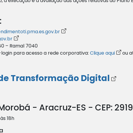
o, a execução e a avaliação das ações relativas ao Plano
:
endimentoti.pma.es.gov.br
ov.br
40 – Ramal 7040
-login para acesso a rede corporativa:
Clique aqui
ou a
de Transformação Digital
 Morobá - Aracruz-ES - CEP: 291
 às 18h
va