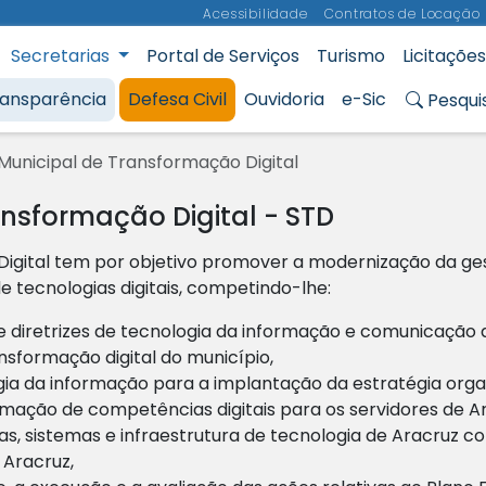
Acessibilidade
Contratos de Locação
Secretarias
Portal de Serviços
Turismo
Licitações
Municipal de Aracruz
ransparência
Defesa Civil
Ouvidoria
e-Sic
Pesqui
Municipal de Transformação Digital
ansformação Digital - STD
Digital tem por objetivo promover a modernização da ges
e tecnologias digitais, competindo-lhe:
 e diretrizes de tecnologia da informação e comunicação 
nsformação digital do município,
ogia da informação para a implantação da estratégia orga
rmação de competências digitais para os servidores de A
, sistemas e infraestrutura de tecnologia de Aracruz co
 Aracruz,