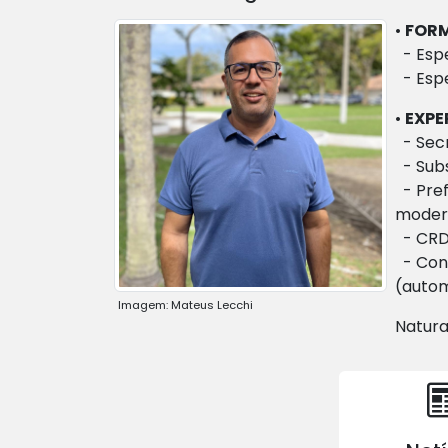
•
FOR
- Espe
- Espe
•
EXPE
- Secr
- Subs
- Pref
modern
- CRDD
- Cons
(autom
Imagem: Mateus Lecchi
Natura