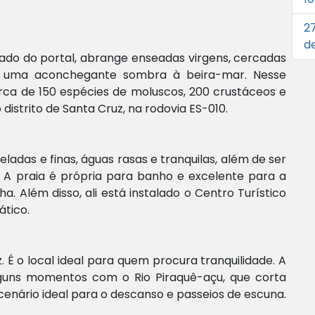
:
2
de
o lado do portal, abrange enseadas virgens, cercadas
m uma aconchegante sombra à beira-mar. Nesse
erca de 150 espécies de moluscos, 200 crustáceos e
 distrito de Santa Cruz, na rodovia ES-010.
ladas e finas, águas rasas e tranquilas, além de ser
 A praia é própria para banho e excelente para a
. Além disso, ali está instalado o Centro Turístico
ático.
. É o local ideal para quem procura tranquilidade. A
lguns momentos com o Rio
Piraquê-açu
, que corta
enário ideal para o descanso e passeios de escuna.