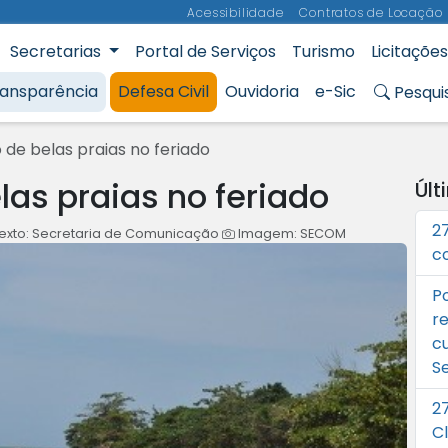
Acessibilidade
Contratos de Locação
Secretarias
Portal de Serviços
Turismo
Licitações
Municipal de Aracruz
ransparência
Defesa Civil
Ouvidoria
e-Sic
Pesqui
 de belas praias no feriado
las praias no feriado
Últ
2
exto: Secretaria de Comunicação
Imagem: SECOM
c
P
r
c
S
2
C