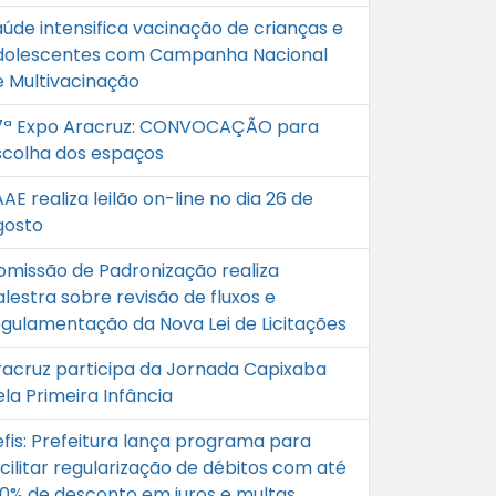
aúde intensifica vacinação de crianças e
dolescentes com Campanha Nacional
e Multivacinação
7ª Expo Aracruz: CONVOCAÇÃO para
scolha dos espaços
AE realiza leilão on-line no dia 26 de
gosto
omissão de Padronização realiza
lestra sobre revisão de fluxos e
egulamentação da Nova Lei de Licitações
racruz participa da Jornada Capixaba
la Primeira Infância
efis: Prefeitura lança programa para
cilitar regularização de débitos com até
00% de desconto em juros e multas