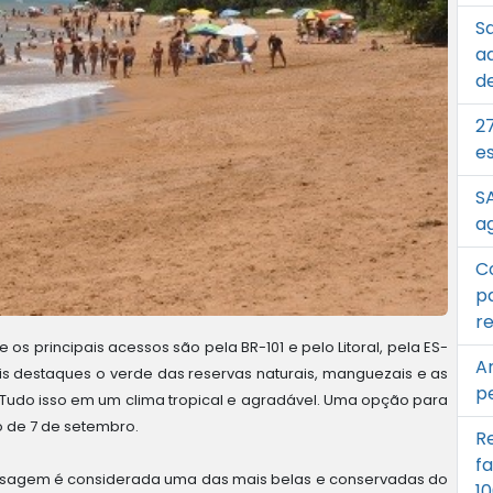
S
a
d
2
e
SA
a
C
pa
r
e os principais acessos são pela BR-101 e pelo Litoral, pela ES-
A
ais destaques o verde das reservas naturais, manguezais e as
pe
. Tudo isso em um clima tropical e agradável. Uma opção para
 de 7 de setembro.
R
fa
 paisagem é considerada uma das mais belas e conservadas do
1