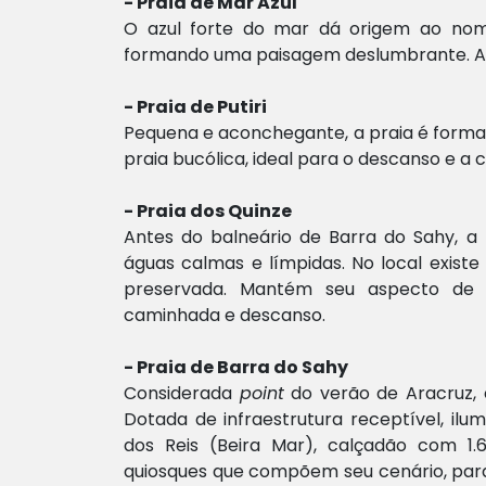
- Praia de Mar Azul
O azul forte do mar dá origem ao nome
formando uma paisagem deslumbrante. A pr
- Praia de Putiri
Pequena e aconchegante, a praia é form
praia bucólica, ideal para o descanso e a
- Praia dos Quinze
Antes do balneário de Barra do Sahy, 
águas calmas e límpidas. No local exis
preservada. Mantém seu aspecto de 
caminhada e descanso.
- Praia de Barra do Sahy
Considerada
p
oint
do verão de Aracruz, é
Dotada de infraestrutura receptível, il
dos Reis (Beira Mar), calçadão com 1
quiosques que compõem seu cenário, para