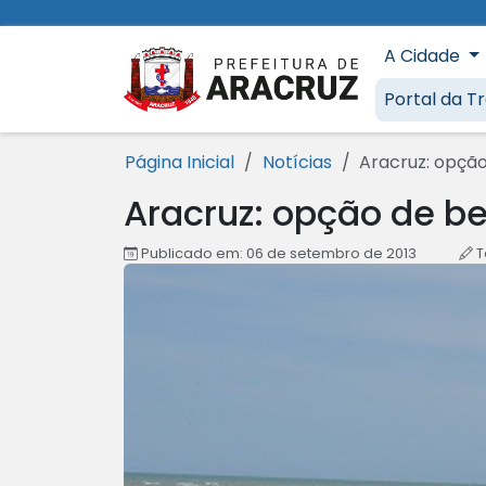
Ir para o conteúdo [1]
Ir para o menu [2]
Ir para a busca [3]
Ir para o rodapé [4]
A Cidade
Prefeitura 
Portal da T
Página Inicial
Notícias
Aracruz: opção
Aracruz: opção de be
Publicado em: 06 de setembro de 2013
T