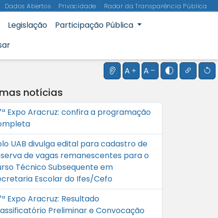
Dados Abertos
Privacidade
Radar da Transparência Pública
Legislação
Participação Pública
sar
Instruções do leitor de te
Aumentar o tamanho
Diminuir o tama
Alternar al
Realçar
R
A
A
imas notícias
7ª Expo Aracruz: confira a programação
ompleta
olo UAB divulga edital para cadastro de
eserva de vagas remanescentes para o
urso Técnico Subsequente em
ecretaria Escolar do Ifes/Cefo
7ª Expo Aracruz: Resultado
lassificatório Preliminar e Convocação