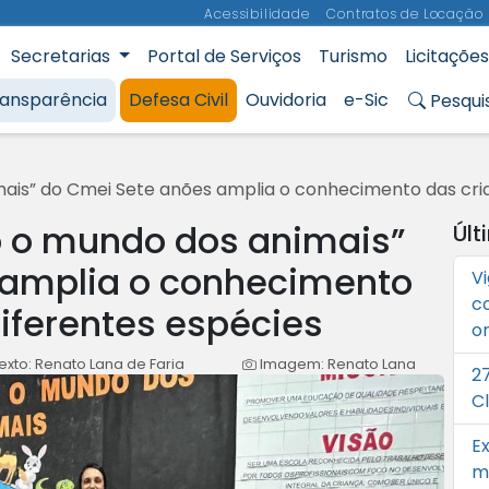
Acessibilidade
Contratos de Locação
Secretarias
Portal de Serviços
Turismo
Licitações
Municipal de Aracruz
ransparência
Defesa Civil
Ouvidoria
e-Sic
Pesqui
ais” do Cmei Sete anões amplia o conhecimento das cri
o o mundo dos animais”
Últ
 amplia o conhecimento
Vi
c
iferentes espécies
o
exto: Renato Lana de Faria
Imagem: Renato Lana
2
C
E
m