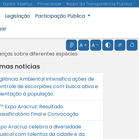
Dados Abertos
Privacidade
Radar da Transparência Pública
Legislação
Participação Pública
sar
Instruções do leitor de te
Aumentar o tamanho
Diminuir o tama
Alternar al
Realçar
R
A
A
anças sobre diferentes espécies
imas notícias
gilância Ambiental intensifica ações de
ontrole de escorpiões com busca ativa e
rientação à população
7ª Expo Aracruz: Resultado
lassificatório Final e Convocação
xpo Aracruz celebra a diversidade
usical com talentos da cidade e da