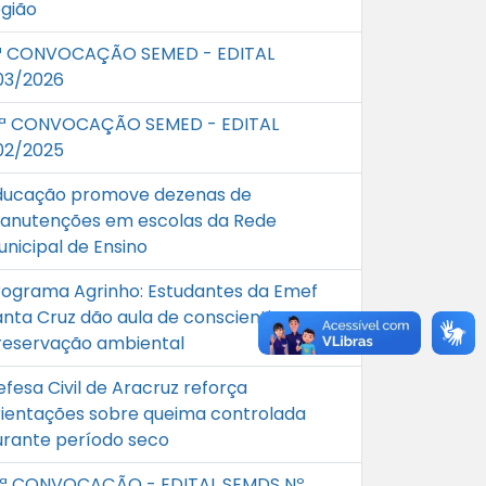
egião
ª CONVOCAÇÃO SEMED - EDITAL
03/2026
1ª CONVOCAÇÃO SEMED - EDITAL
02/2025
ducação promove dezenas de
anutenções em escolas da Rede
unicipal de Ensino
rograma Agrinho: Estudantes da Emef
anta Cruz dão aula de conscientização e
reservação ambiental
efesa Civil de Aracruz reforça
rientações sobre queima controlada
urante período seco
0ª CONVOCAÇÃO - EDITAL SEMDS Nº