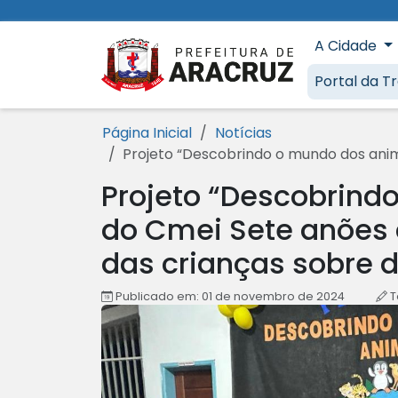
Ir para o conteúdo [1]
Ir para o menu [2]
Ir para a busca [3]
Ir para o rodapé [4]
A Cidade
Prefeitura 
Portal da T
Página Inicial
Notícias
Projeto “Descobrindo o mundo dos anim
Projeto “Descobrind
do Cmei Sete anões
das crianças sobre d
Publicado em: 01 de novembro de 2024
T