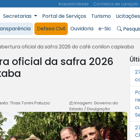
Acessibilidade
Contratos de Locação
Secretarias
Portal de Serviços
Turismo
Licitações
Municipal de Aracruz
ransparência
Defesa Civil
Ouvidoria
e-Sic
Pesqui
abertura oficial da safra 2026 do café conilon capixaba
a oficial da safra 2026
Últ
ixaba
2
c
P
r
exto: Thais Tonini Patuzzo
Imagem: Governo do
c
Estado / Divulgação
S
2
C