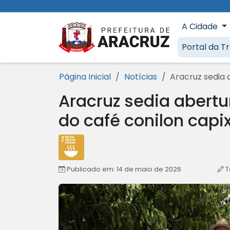
Ir para o conteúdo [1]
Ir para o menu [2]
Ir para a busca [3]
Ir para o rodapé [4]
A Cidade
Prefeitura 
Portal da T
Página Inicial
Notícias
Aracruz sedia 
Aracruz sedia abertur
do café conilon cap
Publicado em: 14 de maio de 2026
T