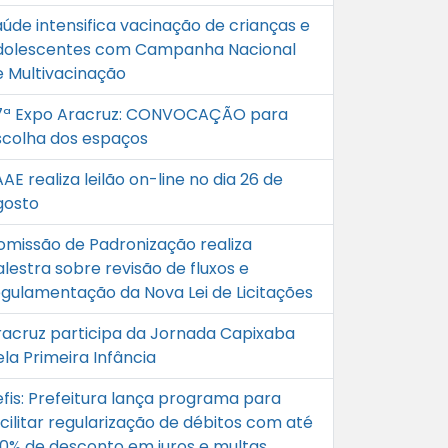
aúde intensifica vacinação de crianças e
dolescentes com Campanha Nacional
e Multivacinação
7ª Expo Aracruz: CONVOCAÇÃO para
scolha dos espaços
AE realiza leilão on-line no dia 26 de
gosto
omissão de Padronização realiza
lestra sobre revisão de fluxos e
egulamentação da Nova Lei de Licitações
racruz participa da Jornada Capixaba
la Primeira Infância
efis: Prefeitura lança programa para
cilitar regularização de débitos com até
00% de desconto em juros e multas