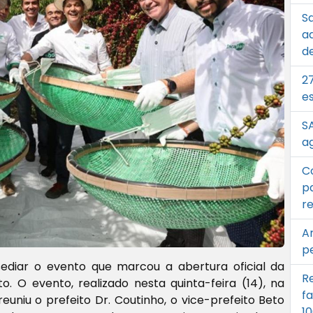
S
a
d
2
e
SA
a
C
pa
r
A
pe
sediar o evento que marcou a abertura oficial da
R
to. O evento, realizado nesta quinta-feira (14), na
fa
euniu o prefeito Dr. Coutinho, o vice-prefeito Beto
1