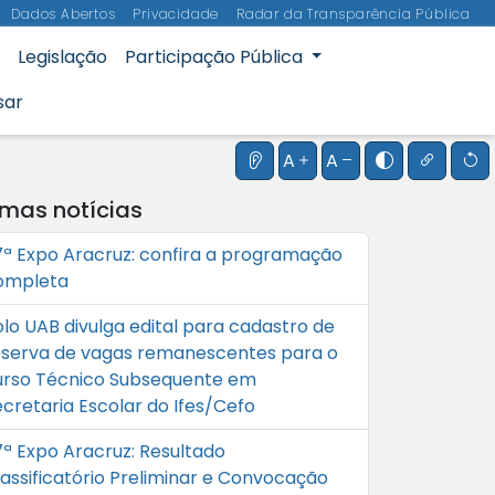
Dados Abertos
Privacidade
Radar da Transparência Pública
Legislação
Participação Pública
sar
Instruções do leitor de te
Aumentar o tamanho
Diminuir o tama
Alternar al
Realçar
R
A
A
imas notícias
7ª Expo Aracruz: confira a programação
ompleta
olo UAB divulga edital para cadastro de
eserva de vagas remanescentes para o
urso Técnico Subsequente em
ecretaria Escolar do Ifes/Cefo
7ª Expo Aracruz: Resultado
lassificatório Preliminar e Convocação