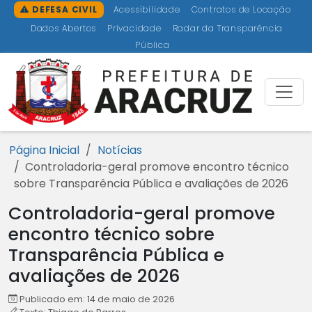
Ir para o conteúdo [1]
Ir para o menu [2]
Ir para a busca [3]
Ir para o rodapé [4]
DEFESA CIVIL
Acessibilidade
Contratos de Locação
Dados Abertos
Privacidade
Radar da Transparência
Pública
Prefeitu
Página Inicial
Notícias
Controladoria-geral promove encontro técnico
sobre Transparência Pública e avaliações de 2026
Controladoria-geral promove
encontro técnico sobre
Transparência Pública e
avaliações de 2026
Publicado em: 14 de maio de 2026