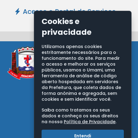
Acesse o Portal de Serviços -
Clique Aqui
Cookies e
privacidade
Utilizamos apenas cookies
estritamente necessários para o
funcionamento do site. Para medir
o acesso e melhorar os serviços
públicos, usamos o Umami, uma
ferramenta de análise de código
aberto hospedada em servidores
PREFEITURA MUNICIPAL DE ARACRUZ
da Prefeitura, que coleta dados de
Av. Morobá, nº 20, Bairro Morobá
forma anônima e agregada, sem
Aracruz/ES - CEP: 29192-733
cookies e sem identificar você.
CNPJ: 27.142.702/0001-66
Saiba como tratamos os seus
OUVIDORIA GERAL DO MUNICÍPIO
dados e conheça os seus direitos
na nossa
Política de Privacidade
.
Telefones:
0800 283 9263
Entendi
(27) 3270-7050