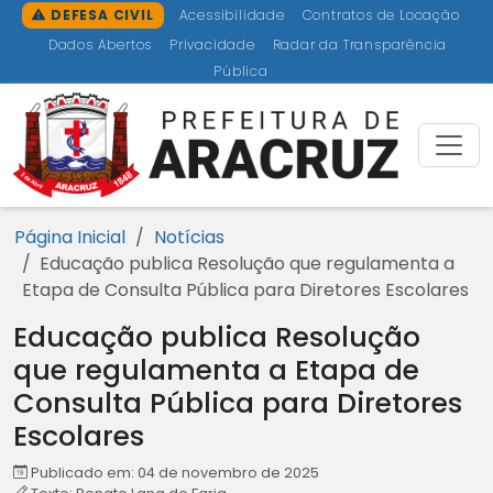
Ir para o conteúdo [1]
Ir para o menu [2]
Ir para a busca [3]
Ir para o rodapé [4]
DEFESA CIVIL
Acessibilidade
Contratos de Locação
Dados Abertos
Privacidade
Radar da Transparência
Pública
Prefeitu
Página Inicial
Notícias
Educação publica Resolução que regulamenta a
Etapa de Consulta Pública para Diretores Escolares
Educação publica Resolução
que regulamenta a Etapa de
Consulta Pública para Diretores
Escolares
Publicado em: 04 de novembro de 2025