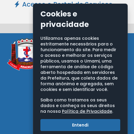
Acesse o Portal de Serviços -
Clique Aqui
Cookies e
privacidade
Utilizamos apenas cookies
estritamente necessários para o
funcionamento do site. Para medir
o acesso e melhorar os serviços
públicos, usamos o Umami, uma
ferramenta de análise de código
aberto hospedada em servidores
PREFEITURA MUNICIPAL DE ARACRUZ
da Prefeitura, que coleta dados de
forma anônima e agregada, sem
Av. Morobá, nº 20, Bairro Morobá
Aracruz/ES - CEP: 29192-733
cookies e sem identificar você.
CNPJ: 27.142.702/0001-66
Saiba como tratamos os seus
OUVIDORIA GERAL DO MUNICÍPIO
dados e conheça os seus direitos
na nossa
Política de Privacidade
.
Telefones:
0800 283 9263
Entendi
(27) 3270-7050