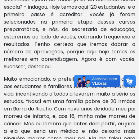
escola? - indagou. Hoje temos aqui 120 estudantes, e o
primeiro passo é acreditar. Vocês já foram
selecionados na primeira etapa desses cursos
preparatórios, e nós, da secretaria de educação,
estaremos ao lado de vocês, cobrando frequência e
resultados. Tenho certeza que iremos dobrar o
número de aprovações, porque aqui hoje temos os
melhores em aprendizagem. Agora é com vocês.
Sucesso”, destacou.
Muito emocionado, o prefeito Dr. Coutinho, se dirigiu
aos estudantes e familiares contando sua história de
vida, incentivando a todos a levarem muito a sério os
estudos. “Nasci em uma família pobre de 20 irmãos
em Barra do Riacho. Com nove anos de idade meu pai
morreu de infarto, e, aos 16, minha mãe morreu de
câncer. Mas eu lembro que antes dela partir, eu jurei
a ela que seria um médico e não deixaria mais
ninguém morrer como meu pai. Ela me falou para