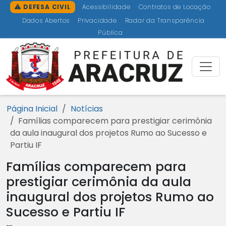
Ir para o conteúdo [1]
Ir para o menu [2]
Ir para a busca [3]
Ir para o rodapé [4]
DEFESA CIVIL
Acessibilidade
Contratos de Locação
Dados Abertos
Privacidade
Radar da Transparência
Pública
Prefeitu
Página Inicial
Notícias
Famílias comparecem para prestigiar cerimônia
da aula inaugural dos projetos Rumo ao Sucesso e
Partiu IF
Famílias comparecem para
prestigiar cerimônia da aula
inaugural dos projetos Rumo ao
Sucesso e Partiu IF