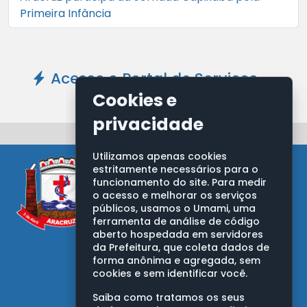
Primeira Infância
Acesse o Portal de Serviços -
Clique Aqui
Cookies e
privacidade
Utilizamos apenas cookies
estritamente necessários para o
funcionamento do site. Para medir
o acesso e melhorar os serviços
públicos, usamos o Umami, uma
ferramenta de análise de código
aberto hospedada em servidores
PREFEITURA MUNICIPAL DE ARACRUZ
da Prefeitura, que coleta dados de
Av. Morobá, nº 20, Bairro Morobá
forma anônima e agregada, sem
Aracruz/ES - CEP: 29192-733
cookies e sem identificar você.
CNPJ: 27.142.702/0001-66
Saiba como tratamos os seus