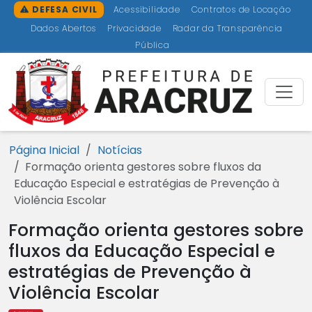
Ir para o conteúdo [1]
Ir para o menu [2]
Ir para a busca [3]
Ir para o rodapé [4]
DEFESA CIVIL
Acessibilidade
Contratos de Locação
Dados Abertos
Privacidade
Radar da Transparência
Pública
Prefeitu
Página Inicial
Notícias
Formação orienta gestores sobre fluxos da
Educação Especial e estratégias de Prevenção à
Violência Escolar
Formação orienta gestores sobre
fluxos da Educação Especial e
estratégias de Prevenção à
Violência Escolar