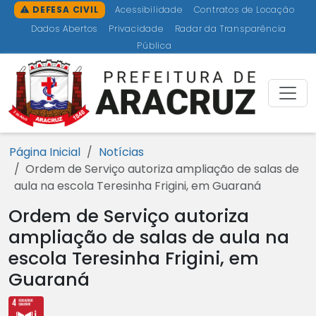
Ir para o conteúdo [1]
Ir para o menu [2]
Ir para a busca [3]
Ir para o rodapé [4]
DEFESA CIVIL
Acessibilidade
Contratos de Locação
Dados Abertos
Privacidade
Radar da Transparência
Pública
Prefeitu
Página Inicial
Notícias
Ordem de Serviço autoriza ampliação de salas de
aula na escola Teresinha Frigini, em Guaraná
Ordem de Serviço autoriza
ampliação de salas de aula na
escola Teresinha Frigini, em
Guaraná