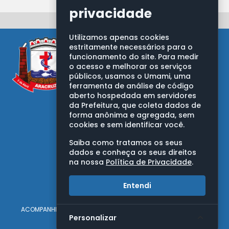
privacidade
Utilizamos apenas cookies
estritamente necessários para o
funcionamento do site. Para medir
o acesso e melhorar os serviços
públicos, usamos o Umami, uma
ferramenta de análise de código
aberto hospedada em servidores
PREFEITURA MUNICIPAL DE ARACRUZ
da Prefeitura, que coleta dados de
Av. Morobá, nº 20, Bairro Morobá
forma anônima e agregada, sem
Aracruz/ES - CEP: 29192-733
cookies e sem identificar você.
CNPJ: 27.142.702/0001-66
Saiba como tratamos os seus
OUVIDORIA GERAL DO MUNICÍPIO
dados e conheça os seus direitos
na nossa
Política de Privacidade
.
Telefones:
0800 283 9263
Entendi
(27) 3270-7050
ACOMPANHE AS REDES DA PREFEITURA
Personalizar