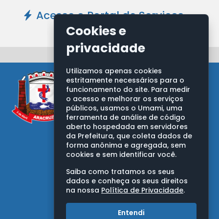
Acesse o Portal de Serviços -
Clique Aqui
Cookies e
privacidade
Utilizamos apenas cookies
estritamente necessários para o
funcionamento do site. Para medir
o acesso e melhorar os serviços
públicos, usamos o Umami, uma
ferramenta de análise de código
aberto hospedada em servidores
PREFEITURA MUNICIPAL DE ARACRUZ
da Prefeitura, que coleta dados de
Av. Morobá, nº 20, Bairro Morobá
forma anônima e agregada, sem
Aracruz/ES - CEP: 29192-733
cookies e sem identificar você.
CNPJ: 27.142.702/0001-66
Saiba como tratamos os seus
OUVIDORIA GERAL DO MUNICÍPIO
dados e conheça os seus direitos
na nossa
Política de Privacidade
.
Telefones:
0800 283 9263
Entendi
(27) 3270-7050