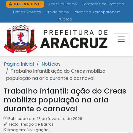
Ir para o conteúdo [1]
Ir para o menu [2]
Ir para a busca [3]
Ir para o rodapé [4]
DEFESA CIVIL
Acessibilidade
Contratos de Locação
Dados Abertos
Privacidade
Radar da Transparência
Pública
Prefeitu
Página Inicial
Notícias
Trabalho infantil: ação do Creas mobiliza
população na orla durante o carnaval
Trabalho infantil: ação do Creas
mobiliza população na orla
durante o carnaval
Publicado em: 13 de fevereiro de 2026
Texto: Thiago de Barros
Imagem: Divulgação