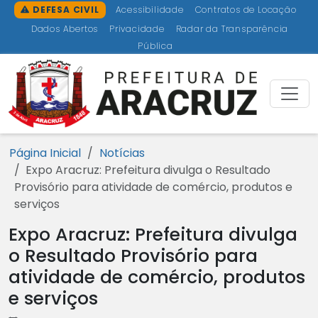
Ir para o conteúdo [1]
Ir para o menu [2]
Ir para a busca [3]
Ir para o rodapé [4]
DEFESA CIVIL
Acessibilidade
Contratos de Locação
Dados Abertos
Privacidade
Radar da Transparência
Pública
Prefeitu
Página Inicial
Notícias
Expo Aracruz: Prefeitura divulga o Resultado
Provisório para atividade de comércio, produtos e
serviços
Expo Aracruz: Prefeitura divulga
o Resultado Provisório para
atividade de comércio, produtos
e serviços