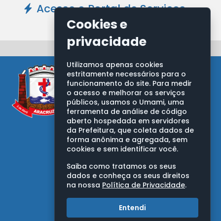
Acesse o Portal de Serviços -
Clique Aqui
Cookies e
privacidade
Utilizamos apenas cookies
estritamente necessários para o
funcionamento do site. Para medir
o acesso e melhorar os serviços
públicos, usamos o Umami, uma
ferramenta de análise de código
aberto hospedada em servidores
PREFEITURA MUNICIPAL DE ARACRUZ
da Prefeitura, que coleta dados de
Av. Morobá, nº 20, Bairro Morobá
forma anônima e agregada, sem
Aracruz/ES - CEP: 29192-733
cookies e sem identificar você.
CNPJ: 27.142.702/0001-66
Saiba como tratamos os seus
OUVIDORIA GERAL DO MUNICÍPIO
dados e conheça os seus direitos
na nossa
Política de Privacidade
.
Telefones:
0800 283 9263
Entendi
(27) 3270-7050