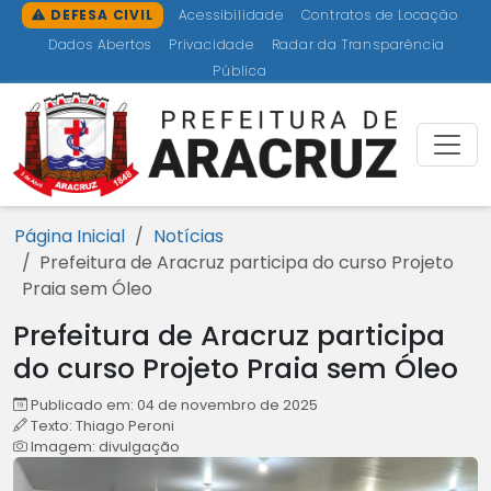
Ir para o conteúdo [1]
Ir para o menu [2]
Ir para a busca [3]
Ir para o rodapé [4]
DEFESA CIVIL
Acessibilidade
Contratos de Locação
Dados Abertos
Privacidade
Radar da Transparência
Pública
Prefeitu
Página Inicial
Notícias
Prefeitura de Aracruz participa do curso Projeto
Praia sem Óleo
Prefeitura de Aracruz participa
do curso Projeto Praia sem Óleo
Publicado em: 04 de novembro de 2025
Texto: Thiago Peroni
Imagem: divulgação