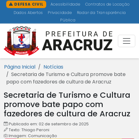
Ir para o conteúdo [1]
Ir para o menu [2]
Ir para a busca [3]
Ir para o rodapé [4]
DEFESA CIVIL
Acessibilidade
Contratos de Locação
Dados Abertos
Privacidade
Radar da Transparência
Pública
Prefeitu
Página Inicial
Notícias
Secretaria de Turismo e Cultura promove bate
papo com fazedores de cultura de Aracruz
Secretaria de Turismo e Cultura
promove bate papo com
fazedores de cultura de Aracruz
Publicado em: 02 de setembro de 2025
Texto: Thiago Peroni
Imagem: Comunicação