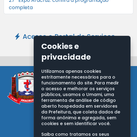
27ª Expo Aracruz: confira a programação
completa
Acesse o Portal de Serviços -
Clique Aqui
Cookies e
privacidade
Utilizamos apenas cookies
estritamente necessários para o
funcionamento do site. Para medir
o acesso e melhorar os serviços
públicos, usamos o Umami, uma
ferramenta de análise de código
aberto hospedada em servidores
PREFEITURA MUNICIPAL DE ARACRUZ
da Prefeitura, que coleta dados de
Av. Morobá, nº 20, Bairro Morobá
forma anônima e agregada, sem
Aracruz/ES - CEP: 29192-733
cookies e sem identificar você.
CNPJ: 27.142.702/0001-66
Saiba como tratamos os seus