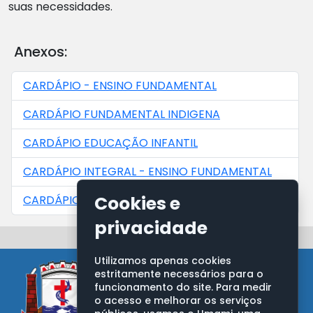
suas necessidades.
Anexos:
CARDÁPIO - ENSINO FUNDAMENTAL
CARDÁPIO FUNDAMENTAL INDIGENA
CARDÁPIO EDUCAÇÃO INFANTIL
CARDÁPIO INTEGRAL - ENSINO FUNDAMENTAL
Cookies e
CARDÁPIO INTEGRAL - EDUCAÇÃO INFANTIL
privacidade
Utilizamos apenas cookies
estritamente necessários para o
funcionamento do site. Para medir
o acesso e melhorar os serviços