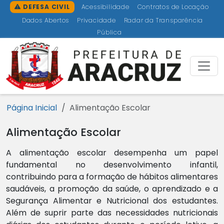
Ir para o conteúdo [1]
Ir para o menu [2]
Ir para a busca [3]
Ir para o rodapé [4]
DEFESA CIVIL
Acessibilidade
Contratos de Locação
Dados Abertos
Privacidade
Radar da Transparência
Pública
Prefeitu
Página Inicial
Alimentação Escolar
Alimentação Escolar
A alimentação escolar desempenha um papel
fundamental no desenvolvimento infantil,
contribuindo para a formação de hábitos alimentares
saudáveis, a promoção da saúde, o aprendizado e a
Segurança Alimentar e Nutricional dos estudantes.
Além de suprir parte das necessidades nutricionais